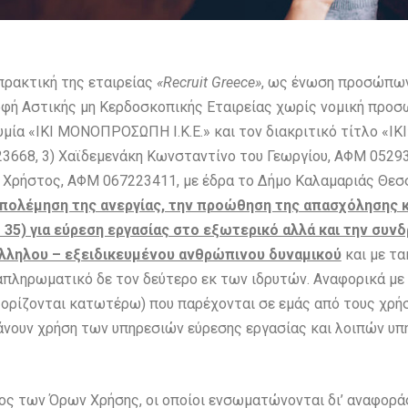
πρακτική της εταιρείας
«Recruit Greece»
, ως ένωση προσώπων
ρφή Αστικής μη Κερδοσκοπικής Εταιρείας χωρίς νομική προσ
υμία «ΙΚΙ ΜΟΝΟΠΡΟΣΩΠΗ Ι.Κ.Ε.» και τον διακριτικό τίτλο «Ι
3668, 3) Χαϊδεμενάκη Κωνσταντίνο του Γεωργίου, ΑΦΜ 0529
– Χρήστος, ΑΦΜ 067223411, με έδρα το Δήμο Καλαμαριάς Θεσ
πολέμηση της ανεργίας, την προώθηση της απασχόλησης κ
35) για εύρεση εργασίας στο εξωτερικό αλλά και την συν
λληλου – εξειδικευμένου ανθρώπινου δυναμικού
και με τα
ληρωματικό δε τον δεύτερο εκ των ιδρυτών. Αναφορικά με τ
ίζονται κατωτέρω) που παρέχονται σε εμάς από τους χρή
κάνουν χρήση των υπηρεσιών εύρεσης εργασίας και λοιπών υπ
ς των Όρων Χρήσης, οι οποίοι ενσωματώνονται δι’ αναφορά