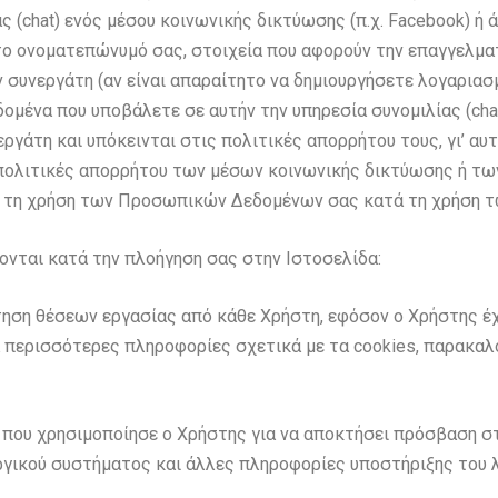
ς (chat) ενός μέσου κοινωνικής δικτύωσης (π.χ. Facebook) ή
 το ονοματεπώνυμό σας, στοιχεία που αφορούν την επαγγελμα
ν συνεργάτη (αν είναι απαραίτητο να δημιουργήσετε λογαριασ
δομένα που υποβάλετε σε αυτήν την υπηρεσία συνομιλίας (cha
εργάτη και υπόκεινται στις πολιτικές απορρήτου τους, γι’ αυ
 πολιτικές απορρήτου των μέσων κοινωνικής δικτύωσης ή τ
ε τη χρήση των Προσωπικών Δεδομένων σας κατά τη χρήση τ
νται κατά την πλοήγηση σας στην Ιστοσελίδα:
τηση θέσεων εργασίας από κάθε Χρήστη, εφόσον ο Χρήστης έ
ια περισσότερες πληροφορίες σχετικά με τα cookies, παρακαλ
που χρησιμοποίησε ο Χρήστης για να αποκτήσει πρόσβαση στη
ργικού συστήματος και άλλες πληροφορίες υποστήριξης του 