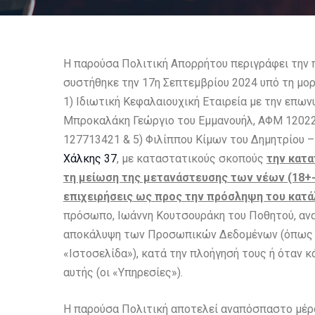
Η παρούσα Πολιτική Απορρήτου περιγράφει την 
συστήθηκε την 17η Σεπτεμβρίου 2024 υπό τη μο
1) Ιδιωτική Κεφαλαιουχική Εταιρεία με την επων
Μπροκαλάκη Γεώργιο του Εμμανουήλ, ΑΦΜ 12022
127713421 & 5) Φιλίππου Κίμων του Δημητρίου 
Χάλκης 37
, με καταστατικούς σκοπούς
την κατα
τη μείωση της μετανάστευσης των νέων (18+- 
επιχειρήσεις ως προς την πρόσληψη του κατά
πρόσωπο, Ιωάννη Κουτσουράκη του Ποθητού, αναπ
αποκάλυψη των Προσωπικών Δεδομένων (όπως ορ
«Ιστοσελίδα»), κατά την πλοήγησή τους ή όταν 
αυτής (οι «Υπηρεσίες»).
Η παρούσα Πολιτική αποτελεί αναπόσπαστο μέρο