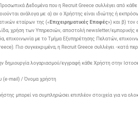
Προσωπικά Δεδομένα που η Recruit Greece συλλέγει από κάθε
ποιούνται ανάλογα με: α) αν ο Χρήστης είναι ιδιώτης ή εκπρ
ατικών εταίρων της («
Επιχειρηματικές Επαφές
») και β) το
λίδα, χρήση των Υπηρεσιών, αποστολή newsletter/εμπορικής ε
α, επικοινωνία με το Τμήμα Εξυπηρέτησης Πελατών, επικοινων
eece). Πιο συγκεκριμένα, η Recruit Greece συλλέγει -κατά 
ην δημιουργία λογαριασμού/εγγραφή κάθε Χρήστη στην Ιστοσε
 (e-mail) / Όνομα χρήστη
ρήστης μπορεί να συμπληρώσει επιπλέον στοιχεία για να ολ