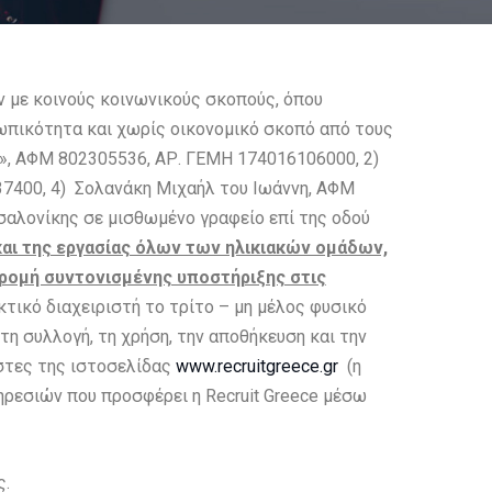
 με κοινούς κοινωνικούς σκοπούς, όπου
ωπικότητα και χωρίς οικονομικό σκοπό από τους
ΚΙ», ΑΦΜ 802305536, ΑΡ. ΓΕΜΗ 174016106000, 2)
37400,
4) Σολανάκη Μιχαήλ του Ιωάννη, ΑΦΜ
σαλονίκης σε μισθωμένο γραφείο επί της οδού
αι της εργασίας όλων των ηλικιακών ομάδων,
δρομή συντονισμένης υποστήριξης στις
κτικό διαχειριστή το τρίτο – μη μέλος φυσικό
η συλλογή, τη χρήση, την αποθήκευση και την
στες της ιστοσελίδας
www.recruitgreece.gr
(η
ηρεσιών που προσφέρει η Recruit Greece μέσω
ς.