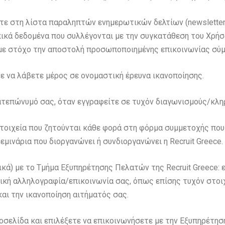
ίτε στη λίστα παραληπτών ενημερωτικών δελτίων (newsletter
κά δεδομένα που συλλέγονται με την συγκατάθεση του Χρήστ
) με στόχο την αποστολή προσωποποιημένης επικοινωνίας σύμ
τε να λάβετε μέρος σε ονομαστική έρευνα ικανοποίησης.
ματεπώνυμό σας, όταν εγγραφείτε σε τυχόν διαγωνισμούς/κλη
 στοιχεία που ζητούνται κάθε φορά στη φόρμα συμμετοχής πο
μινάρια που διοργανώνει ή συνδιοργανώνει η Recruit Greece.
ικά) με το Τμήμα Εξυπηρέτησης Πελατών της Recruit Greece
τική αλληλογραφία/επικοινωνία σας, όπως επίσης τυχόν στοιχ
και την ικανοποίηση αιτήματός σας.
σελίδα και επιλέξετε να επικοινωνήσετε με την Εξυπηρέτηση 