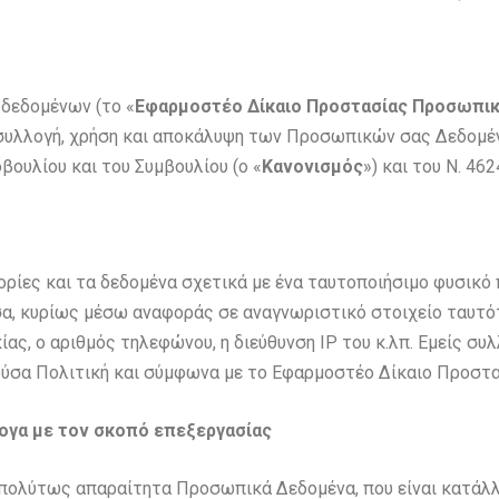
δεδομένων (το «
Εφαρμοστέο Δίκαιο Προστασίας Προσωπ
τη συλλογή, χρήση και αποκάλυψη των Προσωπικών σας Δεδομ
βουλίου και του Συμβουλίου (ο «
Κανονισμός
») και του Ν. 46
ορίες και τα δεδομένα σχετικά με ένα ταυτοποιήσιμο φυσικό
α, κυρίως μέσω αναφοράς σε αναγνωριστικό στοιχείο ταυτότη
ίας, ο αριθμός τηλεφώνου, η διεύθυνση IP του κ.λπ. Εμείς σ
ύσα Πολιτική και σύμφωνα με το Εφαρμοστέο Δίκαιο Προσ
ογα με τον σκοπό επεξεργασίας
α απολύτως απαραίτητα Προσωπικά Δεδομένα, που είναι κατάλ