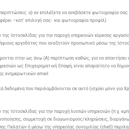
περιπτώσεις: α) αν επιλέξετε να ανεβάσετε φωτογραφία σας
 φέρει –κατ’ επιλογή σας- και φωτογραφία προφίλ)
της Ιστοσελίδας για την παροχή υπηρεσιών εύρεσης εργασία
ψήφιους εργοδότες που αναζητούν προσωπικό μέσω της Ιστοσ
ονται στην ως άνω (Α) περίπτωση καθώς, για να απαντήσει 
ηρεσιών ως Επιχειρηματική Επαφή, είναι απαραίτητο να δημι
ης ενημερωτικών email.
 δεδομένα που περιλαμβάνονται σε αυτό (ισχύει μόνο για Χρή
της Ιστοσελίδας για την παροχή λοιπών υπηρεσιών (π.χ. εμ
κανοποίησης, συμμετοχή σε διαγωνισμούς/κληρώσεις, διοργ
σης Πελατών ή μέσω της υπηρεσίας συνομιλίας (chat)) περιλα